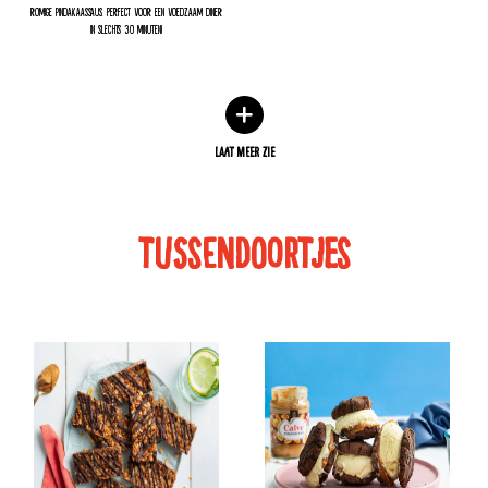
romige pindakaassaus. Perfect voor een voedzaam diner
in slechts 30 minuten!
LAAT MEER ZIE
tussendoortjes