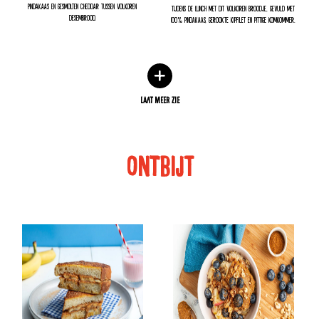
pindakaas en gesmolten cheddar tussen volkoren
tijdens de lunch met dit volkoren broodje, gevuld met
desembrood.
100% pindakaas, gerookte kipfilet en pittige komkommer.
LAAT MEER ZIE
ONTBIJT