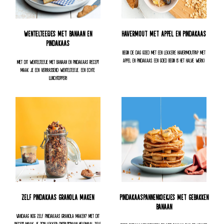
Wentelteefjes met banaan en
Havermout met appel en pindakaas
pindakaas
Begin de dag goed met een lekkere havermoutpap met
appel en pindakaas. Een goed begin is het halve werk!
Met dit wentelteefje met banaan en pindakaas recept
maak je een verrassend wentelteefje. Een echte
lunchtopper!
Zelf pindakaas granola maken
Pindakaaspannenkoekjes met gebakken
banaan
Vandaag nog zelf pindakaas granola maken? Met dit
recept maak je zo'n lekker ontbijtgraan helemaal zelf.