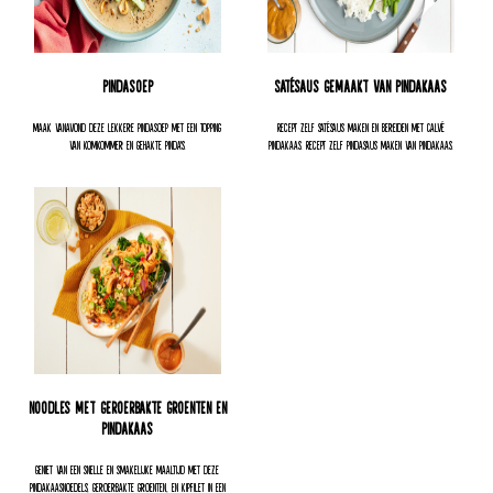
Pindasoep
Satésaus gemaakt van pindakaas
Maak vanavond deze lekkere pindasoep met een topping
Recept zelf satésaus maken en bereiden met Calvé
van komkommer en gehakte pinda's.
pindakaas. Recept zelf pindasaus maken van pindakaas.
Noodles met geroerbakte groenten en
pindakaas
Geniet van een snelle en smakelijke maaltijd met deze
pindakaasnoedels, geroerbakte groenten, en kipfilet in een