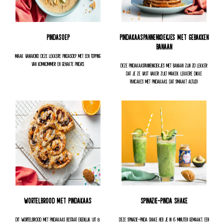
Pindasoep
Pindakaaspannenkoekjes met gebakken
banaan
Maak vanavond deze lekkere pindasoep met een topping
van komkommer en gehakte pinda's.
Deze pindakaaspannenkoekjes met banaan zijn zo lekker
dat je ze vast vaker zult maken. Lekkere dikke
pancakes met pindakaas, dat smaakt altijd!
Wortelbrood met pindakaas
Spinazie-pinda Shake
Dit wortelbrood met pindakaas bestaat eigenlijk uit 8
Deze spinazie-pinda Shake heb je in 15 minuten gemaakt. Een