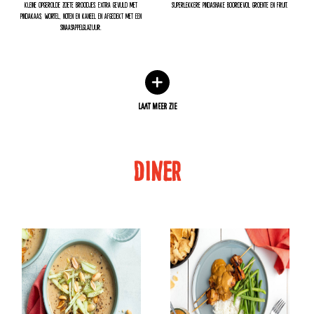
kleine opgerolde zoete broodjes. Extra gevuld met
superlekkere pindashake boordevol groente en fruit.
pindakaas, wortel, noten en kaneel en afgedekt met een
sinaasappelglazuur.
LAAT MEER ZIE
DINER