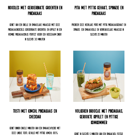
Noodles met geroerbakte groenten en
Pita met pittig gehakt, spinazie en
pindakaas
pindakaas
Geniet van een snelle en smakelijke maaltijd met deze
Probeer deze heerlijke pita's met pittig pindakaasgehakt en
pindakaasnoedels, geroerbakte groenten, en kipfilet in een
spinazie. Een smaakvolle en verrukkelijke maaltijd in
romige pindakaassaus. Perfect voor een voedzaam diner
slechts 20 minuten
in slechts 30 minuten!
Tosti met kimchi, pindakaas en
Volkoren Broodje Met Pindakaas,
cheddar
Gerookte Kipfilet En Pittige
Komkommer
Geniet binnen enkele minuten van een smaakexplosie met
deze unieke tosti, gevuld met pittige kimchi, 100%
Geniet in slechts 5 minuten van een smaakvol feestje