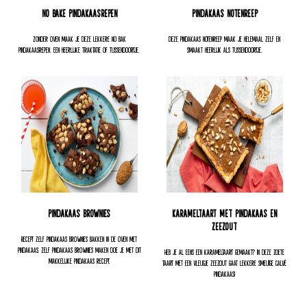
No Bake Pindakaasrepen
Pindakaas notenreep
Zonder oven maak je deze lekkere no bak
Deze pindakaas notenreep maak je helemaal zelf en
pindakaasrepen. Een heerlijke traktatie of tussendoortje.
smaakt heerlijk als tussendoortje.
Pindakaas brownies
Karameltaart met pindakaas en
zeezout
Recept zelf pindakaas brownies bakken in de oven met
pindakaas. Zelf pindakaas brownies maken doe je met dit
Heb je al eens een karameltaart gemaakt? In deze zoete
makkelijke pindakaas recept.
taart met een vleugje zeezout gaat lekkere smeuïge Calvé
pindakaas!