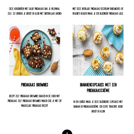
Deze kruidnoten met Calvé pindakaas bak je helemaal
Met deze heerlijke pindakaas icecream sandwiches Uit
zelf. Zo verras je groot en klein met Sinterklaas avond!
Pauline's Keuken maak je een bijzonder pindakaas ijsje.
Pindakaas brownies
Bananencupcakes met een
pindakaascrème
Recept zelf pindakaas brownies bakken in de oven met
pindakaas. Zelf pindakaas brownies maken doe je met dit
In een uurtje maak je deze bijzondere cupcakes met
makkelijke pindakaas recept.
banaan en pindakaascrème. Een echte traktatie voor
groot en klein!