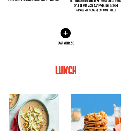
Deze pindakaaspannenkoekjes met banaan zijn zo lekker
dat je ze vast vaker zult maken. Lekkere dikke
pancakes met pindakaas, dat smaakt altijd!
LAAT MEER ZIE
LUNCH