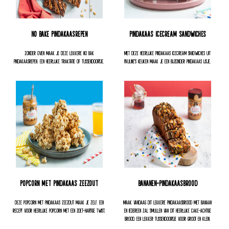
No Bake Pindakaasrepen
Pindakaas icecream sandwiches
Zonder oven maak je deze lekkere no bak
Met deze heerlijke pindakaas icecream sandwiches Uit
pindakaasrepen. Een heerlijke traktatie of tussendoortje.
Pauline's Keuken maak je een bijzonder pindakaas ijsje.
Popcorn met pindakaas zeezout
Bananen-pindakaasbrood
Deze popcorn met pindakaas zeezout maak je zelf. Een
Maak vandaag dit lekkere pindakaasbrood met banaan
recept voor heerlijke popcorn met een zoet-hartige twist.
en iedereen zal smullen van dit heerlijke cake-achtige
brood. Een lekker tussendoortje voor groot en klein.