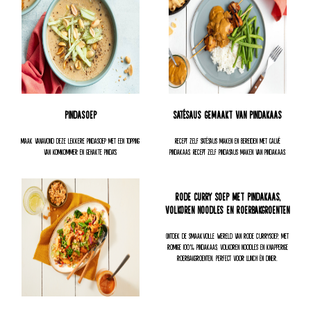
Pindasoep
Satésaus gemaakt van pindakaas
Maak vanavond deze lekkere pindasoep met een topping
Recept zelf satésaus maken en bereiden met Calvé
van komkommer en gehakte pinda's.
pindakaas. Recept zelf pindasaus maken van pindakaas.
Rode Curry Soep Met Pindakaas,
Volkoren Noodles En Roerbakgroenten
Ontdek de smaakvolle wereld van rode currysoep, met
romige 100% pindakaas, volkoren noodles en knapperige
roerbakgroenten. Perfect voor lunch én diner.