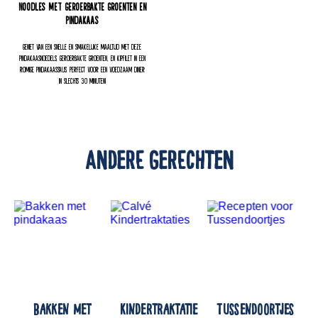
Noodles met geroerbakte groenten en
pindakaas
Geniet van een snelle en smakelijke maaltijd met deze
pindakaasnoedels, geroerbakte groenten, en kipfilet in een
romige pindakaassaus. Perfect voor een voedzaam diner
in slechts 30 minuten!
ANDERE GERECHTEN
Bakken met
Kindertraktatie
Tussendoortjes