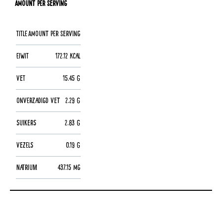
Amount per Serving
Title
Amount per Serving
Eiwit
172.12 kcal
Vet
15.45 g
Onverzadigd vet
2.29 g
Suikers
2.83 g
Vezels
0.19 g
Natrium
437.15 mg