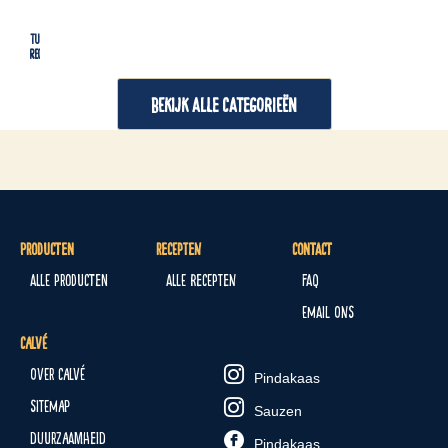
Tussendoortjes
Lu
Recepten
Re
BEKIJK ALLE CATEGORIEËN
Producten
Recepten
Contact
Alle producten
Alle recepten
FAQ
Email ons
Calvé
Over Calvé
Pindakaas
Sitemap
Sauzen
Duurzaamheid
Pindakaas