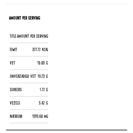
Amount per Serving
Title
Amount per Serving
Eiwit
377.72 kcal
Vet
19.83 g
Onverzadigd vet
10.73 g
Suikers
1.72 g
Vezels
5.62 g
Natrium
1010.68 mg