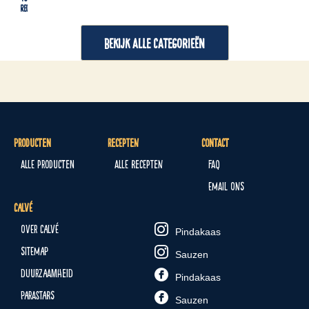
Recepten
Re
BEKIJK ALLE CATEGORIEËN
Producten
Recepten
Contact
Alle producten
Alle recepten
FAQ
Email ons
Calvé
Over Calvé
Pindakaas
Sitemap
Sauzen
Duurzaamheid
Pindakaas
Parastars
Sauzen