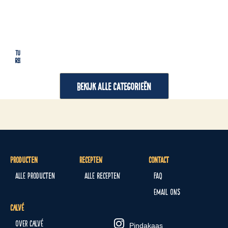
Tussendoortjes
Lu
Recepten
Re
BEKIJK ALLE CATEGORIEËN
Producten
Recepten
Contact
Alle producten
Alle recepten
FAQ
Email ons
Calvé
Over Calvé
Pindakaas