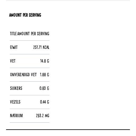
Amount per Serving
Title
Amount per Serving
Eiwit
251.71 kcal
Vet
14.8 g
Onverzadigd vet
1.88 g
Suikers
0.83 g
Vezels
0.44 g
Natrium
293.2 mg