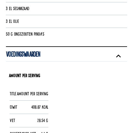
3 el sesamzaad
3 el olie
50 g ongezouten pinda's
Voedingswaarden
Amount per Serving
Title
Amount per Serving
Eiwit
408.87 kcal
Vet
28.54 g