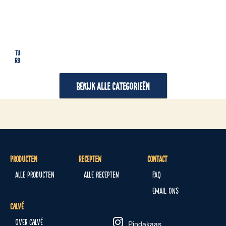
Tussendoortjes
Lu
Recepten
Re
BEKIJK ALLE CATEGORIEËN
Producten
Recepten
Contact
Alle producten
Alle recepten
FAQ
Email ons
Calvé
Over Calvé
Pindakaas