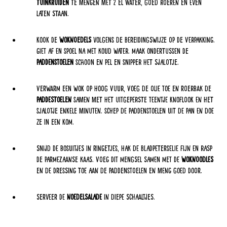
tuinkruiden
te mengen met 2 el water, goed roeren en even
laten staan.
Kook de
woknoedels
volgens de bereidingswijze op de verpakking.
Giet af en spoel na met koud water. Maak ondertussen de
paddenstoelen
schoon en pel en snipper het sjalotje.
Verwarm een wok op hoog vuur, voeg de olie toe en roerbak de
paddestoelen
samen met het uitgeperste teentje knoflook en het
sjalotje enkele minuten. Schep de paddenstoelen uit de pan en doe
ze in een kom.
Snijd de bosuitjes in ringetjes, hak de bladpeterselie fijn en rasp
de Parmezaanse kaas. Voeg dit mengsel samen met de
woknoodles
en de dressing toe aan de paddenstoelen en meng goed door.
Serveer de
noedelsalade
in diepe schaaltjes.