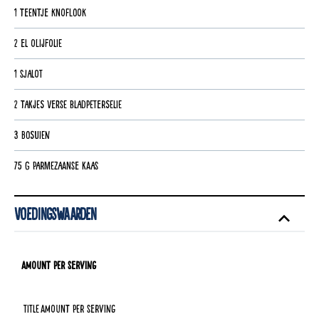
1 teentje knoflook
2 el olijfolie
1 sjalot
2 takjes verse bladpeterselie
3 bosuien
75 g parmezaanse kaas
Voedingswaarden
Amount per Serving
Title
Amount per Serving