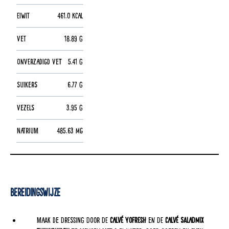
Eiwit
461.0 kcal
Vet
18.89 g
Onverzadigd vet
5.41 g
Suikers
6.77 g
Vezels
3.95 g
Natrium
485.63 mg
Bereidingswijze
Maak de dressing door de
Calvé Yofresh
en de
Calvé saladmix