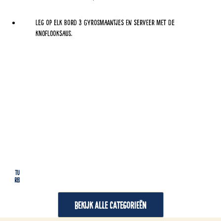
Leg op elk bord 3 gyrosmaantjes en serveer met de
knoflooksaus.
Tussendoortjes
Lu
Recepten
Re
BEKIJK ALLE CATEGORIEËN