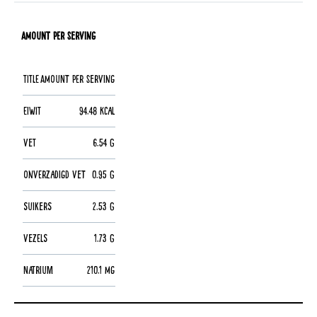
Amount per Serving
Title
Amount per Serving
Eiwit
94.48 kcal
Vet
6.54 g
Onverzadigd vet
0.95 g
Suikers
2.53 g
Vezels
1.73 g
Natrium
210.1 mg