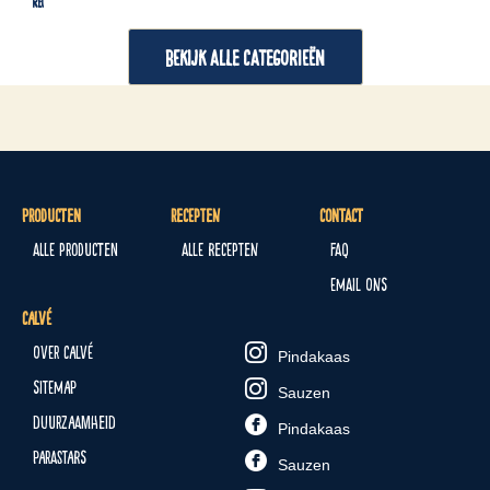
Recepten
Re
BEKIJK ALLE CATEGORIEËN
Producten
Recepten
Contact
Alle producten
Alle recepten
FAQ
Email ons
Calvé
Over Calvé
Pindakaas
Sitemap
Sauzen
Duurzaamheid
Pindakaas
Parastars
Sauzen