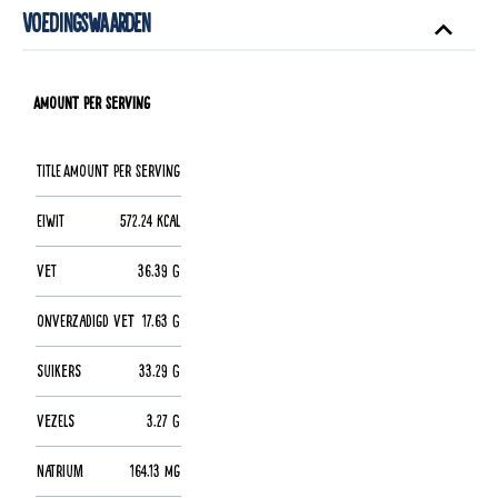
Voedingswaarden
Amount per Serving
Title
Amount per Serving
Eiwit
572.24 kcal
Vet
36.39 g
Onverzadigd vet
17.63 g
Suikers
33.29 g
Vezels
3.27 g
Natrium
164.13 mg