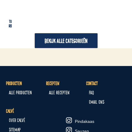
Tussendoortjes
Lu
Recepten
Re
BEKIJK ALLE CATEGORIEËN
Producten
Recepten
Contact
Alle producten
Alle recepten
FAQ
Email ons
Calvé
Over Calvé
Pindakaas
Sitemap
Sauzen